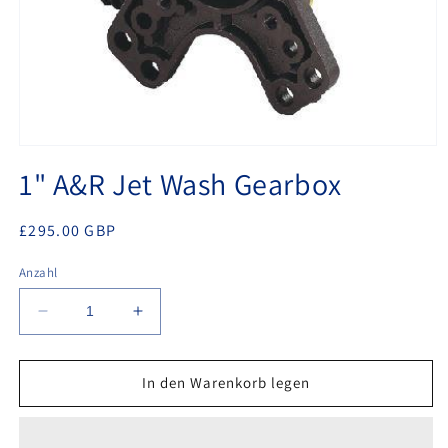
Medien
1
1" A&R Jet Wash Gearbox
in
Modal
öffnen
Normaler
£295.00 GBP
Preis
Anzahl
Verringere
Erhöhe
die
die
Menge
Menge
für
für
In den Warenkorb legen
1&quot;
1&quot;
A&amp;R
A&amp;R
Jet
Jet