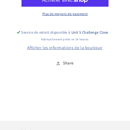
GX390
GX390
Air
Air
Filter
Filter
Plus de moyens de paiement
Service de retrait disponible à
Unit 5 Challenge Close
Habituellement prête en 24 heures
Afficher les informations de la boutique
Share