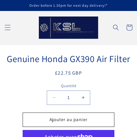
et
Order before 1.30pm for next day delivery!*
passer
au
contenu
Panier
Passer aux
Genuine Honda GX390 Air Filter
informations
produits
Prix
£22.75 GBP
habituel
Quantité
Réduire
Augmenter
la
la
quantité
quantité
de
de
Ajouter au panier
Genuine
Genuine
Honda
Honda