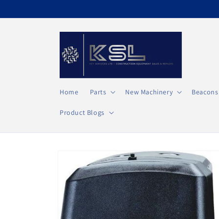
et
passer
au
contenu
Home
Parts
New Machinery
Beacons
Product Blogs
Passer aux
informations
produits