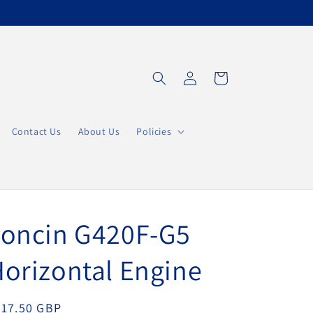
Connexion
Panier
Contact Us
About Us
Policies
Loncin G420F-G5
orizontal Engine
ix
517.50 GBP