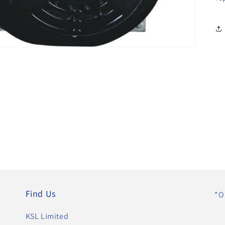
Find Us
*O
KSL Limited