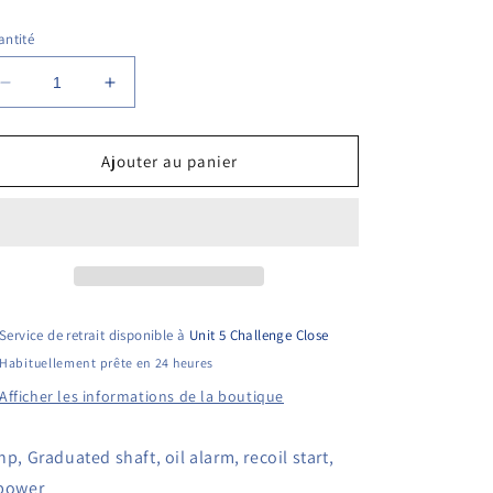
bituel
ntité
Réduire
Augmenter
la
la
quantité
quantité
de
de
Ajouter au panier
Loncin
Loncin
G420F-
G420F-
G5
G5
Horizontal
Horizontal
Engine
Engine
Service de retrait disponible à
Unit 5 Challenge Close
Habituellement prête en 24 heures
Afficher les informations de la boutique
hp, Graduated shaft, oil alarm, recoil start,
power