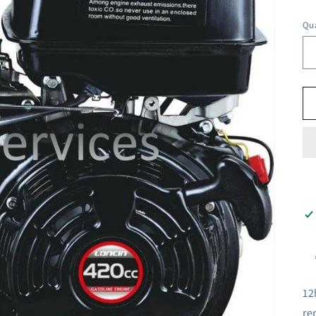
ha
Qua
12
re