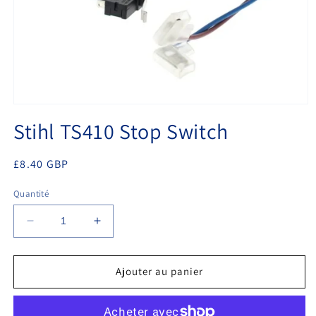
Ouvrir
le
Stihl TS410 Stop Switch
média
1
dans
une
Prix
£8.40 GBP
fenêtre
habituel
modale
Quantité
Réduire
Augmenter
la
la
quantité
quantité
de
de
Ajouter au panier
Stihl
Stihl
TS410
TS410
Stop
Stop