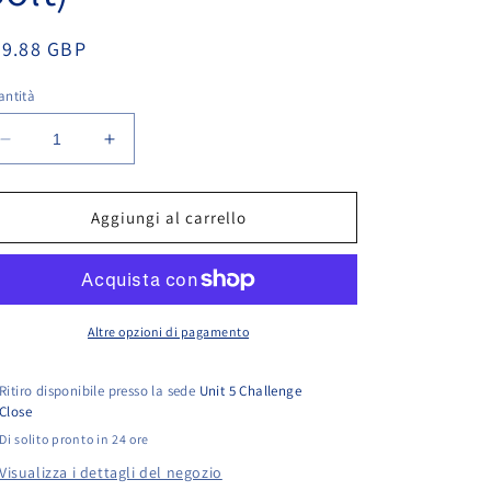
rezzo
59.88 GBP
antità
stino
Diminuisci
Aumenta
quantità
quantità
per
per
1/2
1/2
Aggiungi al carrello
Lens
Lens
Beacon
Beacon
Seatbelt
Seatbelt
Kit
Kit
(Single
(Single
Altre opzioni di pagamento
Bolt)
Bolt)
Ritiro disponibile presso la sede
Unit 5 Challenge
Close
Di solito pronto in 24 ore
Visualizza i dettagli del negozio