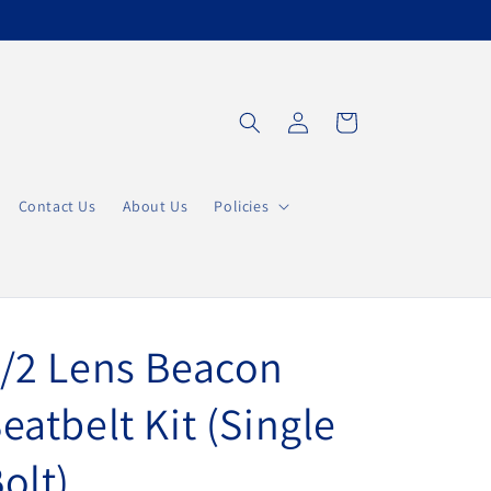
Accedi
Carrello
Contact Us
About Us
Policies
/2 Lens Beacon
eatbelt Kit (Single
olt)