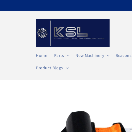
Vai
direttamente
ai contenuti
Home
Parts
New Machinery
Beacons
Product Blogs
Passa alle
informazioni
sul prodotto