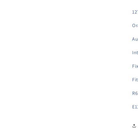
12
Or
Au
In
Fi
Fi
R6
E1