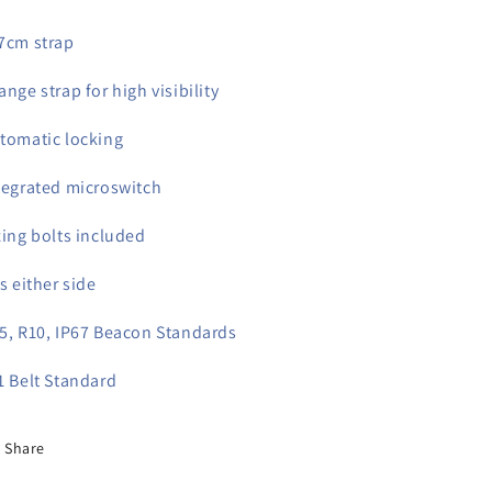
7cm strap
ange strap for high visibility
tomatic locking
tegrated microswitch
xing bolts included
ts either side
5, R10, IP67 Beacon Standards
1 Belt Standard
Share