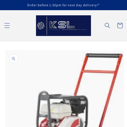
Vai
Order before 1.30pm for next day delivery!*
direttamente
ai contenuti
Carrell
Passa alle
informazioni
sul prodotto