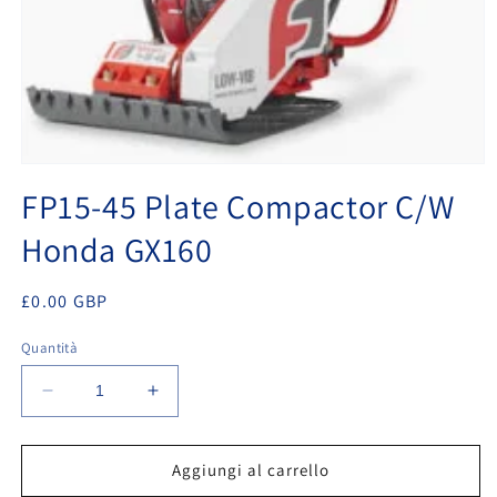
Apri
contenuti
FP15-45 Plate Compactor C/W
multimediali
1
Honda GX160
in
finestra
modale
Prezzo
£0.00 GBP
di
Quantità
listino
Diminuisci
Aumenta
quantità
quantità
per
per
FP15-
FP15-
Aggiungi al carrello
45
45