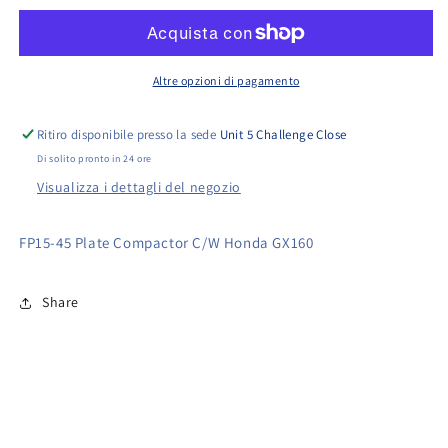
Plate
Plate
Compactor
Compactor
C/W
C/W
Honda
Honda
Altre opzioni di pagamento
GX160
GX160
Ritiro disponibile presso la sede
Unit 5 Challenge Close
Di solito pronto in 24 ore
Visualizza i dettagli del negozio
FP15-45 Plate Compactor C/W Honda GX160
Share