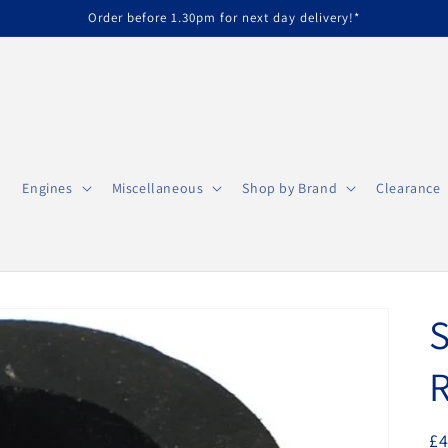
Order before 1.30pm for next day delivery!*
Engines
Miscellaneous
Shop by Brand
Clearance
S
P
£