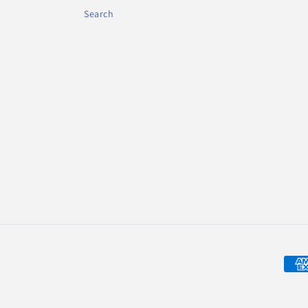
Search
Meto
di
pag