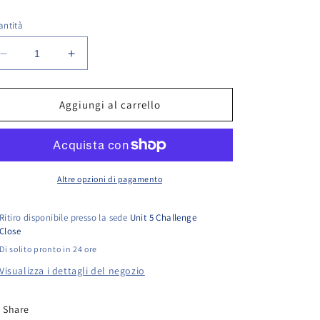
antità
stino
Diminuisci
Aumenta
quantità
quantità
per
per
Stihl
Stihl
Aggiungi al carrello
TS410
TS410
Genuine
Genuine
Rubber
Rubber
Foot
Foot
Altre opzioni di pagamento
Ritiro disponibile presso la sede
Unit 5 Challenge
Close
Di solito pronto in 24 ore
Visualizza i dettagli del negozio
Share