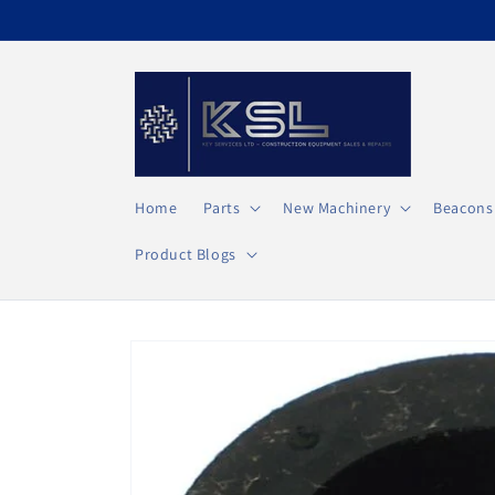
Vai
direttamente
ai contenuti
Home
Parts
New Machinery
Beacons
Product Blogs
Passa alle
informazioni
sul prodotto