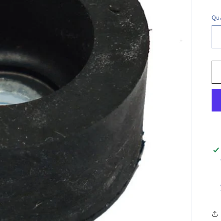
di
Qu
li