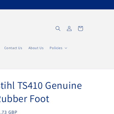
Accedi
Carrello
Contact Us
About Us
Policies
tihl TS410 Genuine
Rubber Foot
rezzo
4.73 GBP