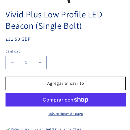
Abrir
elemento
Vivid Plus Low Profile LED
multimedia
1
Beacon (Single Bolt)
en
una
ventana
modal
Precio
£31.50 GBP
habitual
Cantidad
Reducir
Aumentar
cantidad
cantidad
para
para
Vivid
Vivid
Agregar al carrito
Plus
Plus
Low
Low
Profile
Profile
LED
LED
Beacon
Beacon
Más opciones de pago
(Single
(Single
Bolt)
Bolt)
Retiro disponible en
Unit 5 Challenge Close