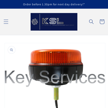
Ir
Order before 1.30pm for next day delivery!*
directamente
al contenido
Carrito
Ir
directamente
a la
información
del producto